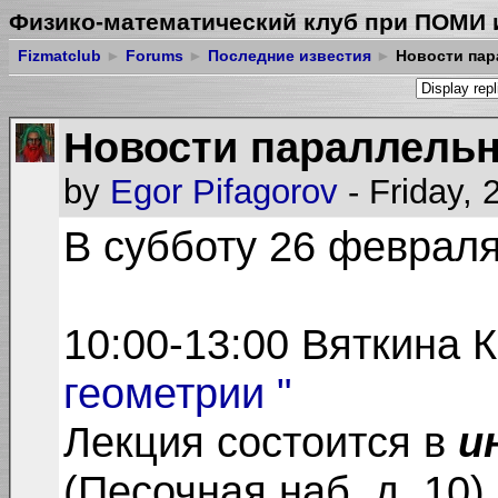
Физико-математический клуб при ПОМИ 
Fizmatclub
►
Forums
►
Последние известия
►
Новости пар
Новости параллельн
by
Egor Pifagorov
- Friday,
В субботу 26 феврал
10:00-13:00 Вяткина 
геометрии "
Лекция состоится в
и
(Песочная наб. д. 10)