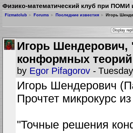
Физико-математический клуб при ПОМИ 
Fizmatclub
►
Forums
►
Последние известия
►
Игорь Шенде
Игорь Шендерович,
конформных теорий 
by
Egor Pifagorov
- Tuesday
Игорь Шендерович (П
Прочтет микрокурс из
"Точные решения кон