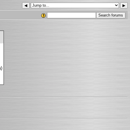
◀
▶
)