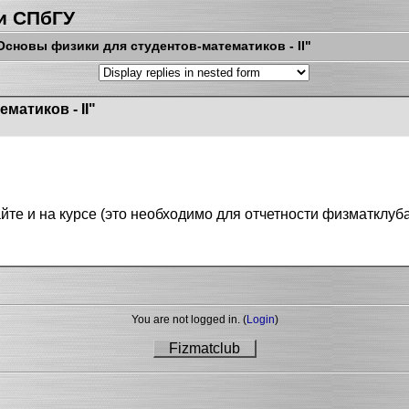
и СПбГУ
Основы физики для студентов-математиков - II"
матиков - II"
е и на курсе (это необходимо для отчетности физматклуба
You are not logged in. (
Login
)
Fizmatclub