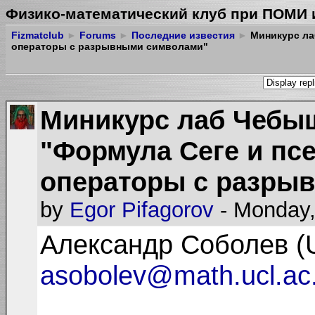
Физико-математический клуб при ПОМИ 
Fizmatclub
►
Forums
►
Последние известия
►
Миникурс ла
операторы с разрывными символами"
Миникурс лаб Чебыш
"Формула Сеге и п
операторы с разры
by
Egor Pifagorov
- Monday,
Александр Соболев (
asobolev@math.ucl.ac