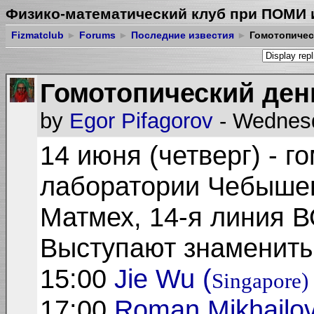
Физико-математический клуб при ПОМИ 
Fizmatclub
►
Forums
►
Последние известия
►
Гомотопичес
Гомотопический ден
by
Egor Pifagorov
- Wednesd
14 июня (четверг) - г
лаборатории Чебыше
Матмех, 14-я линия ВО
Выступают знамениты
15:00
Jie Wu (
Singapore)
17:00
Roman Mikhailov