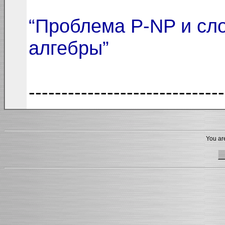
“Проблема P-NP и сл
алгебры”
------------------------------
You are