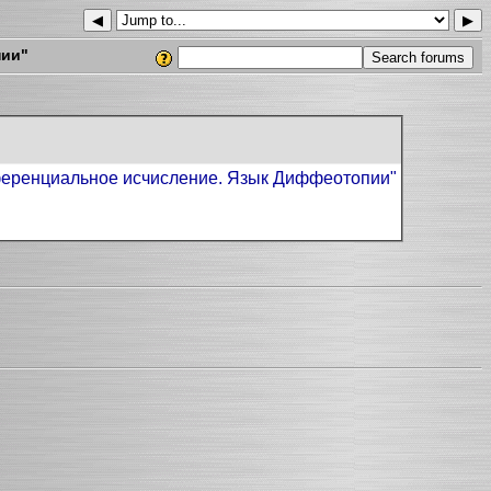
◀
▶
пии"
еренциальное исчисление. Язык Диффеотопии"