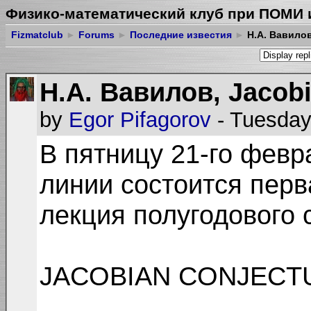
Физико-математический клуб при ПОМИ 
Fizmatclub
►
Forums
►
Последние известия
►
Н.А. Вавилов
Н.А. Вавилов, Jacobi
by
Egor Pifagorov
- Tuesday
В пятницу 21-го февра
линии состоится перв
лекция полугодового 
JACOBIAN CONJECT