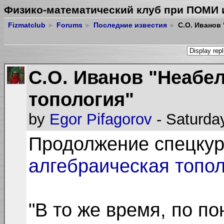
Физико-математический клуб при ПОМИ 
Fizmatclub
►
Forums
►
Последние известия
►
C.О. Иванов 
C.О. Иванов "Неабе
топология"
by
Egor Pifagorov
- Saturda
Продолжение спецку
алгебраическая топол
"В то же время, по по