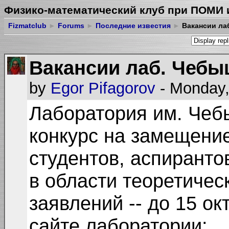
Физико-математический клуб при ПОМИ 
Fizmatclub
►
Forums
►
Последние известия
►
Вакансии ла
Вакансии лаб. Чебы
by
Egor Pifagorov
- Monday,
Лаборатория им. Че
конкурс на замещени
студентов, аспиранто
в области теоретичес
заявлений -- до 15 ок
сайте лаборатории: