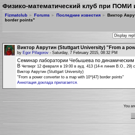
Физико-математический клуб при ПОМИ 
Fizmatclub
►
Forums
►
Последние известия
►
Виктор Аврути
border points"
Виктор Аврутин (Stuttgart University) "From a powe
by
Egor Pifagorov
- Saturday, 7 February 2015, 08:32 PM
Семинар лаборатории Чебышева по динамическим
В ч
етверг 12 февраля в 19:00 в ауд. 413 (14-я линия В.О., 29)
Виктор Аврутин (Stuttgart University)
"From a power converter to a map with 10^{47} border points"
Аннотация доклада прилагается.
You are