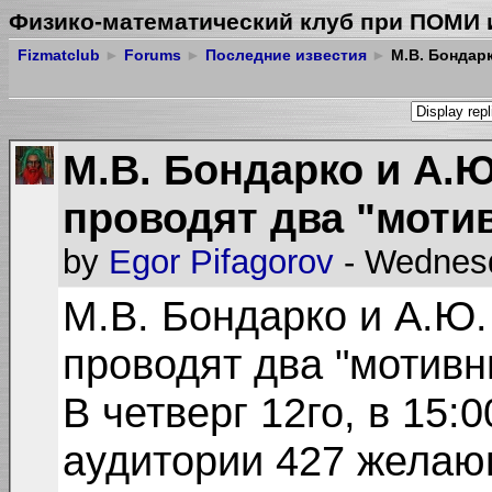
Физико-математический клуб при ПОМИ 
Fizmatclub
►
Forums
►
Последние известия
►
М.В. Бондарк
М.В. Бондарко и А.Ю
проводят два "моти
by
Egor Pifagorov
- Wednesd
М.В. Бондарко и А.Ю.
проводят два "мотивн
В четверг 12го, в 15:0
аудитории 427 желаю