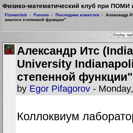
Физико-математический клуб при ПОМИ 
Fizmatclub
►
Forums
►
Последние известия
►
Александр Итс
аналоге степенной функции"
Александр Итс (India
University Indianapo
степенной функции"
by
Egor Pifagorov
- Monday,
Коллоквиум лаборат