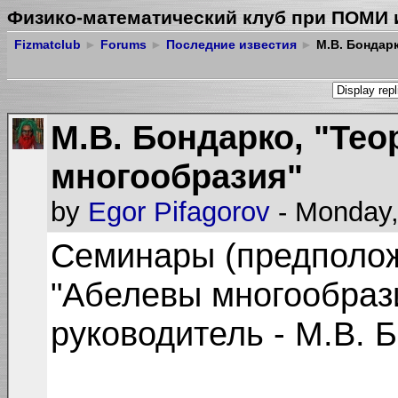
Физико-математический клуб при ПОМИ 
Fizmatclub
►
Forums
►
Последние известия
►
М.В. Бондарк
М.В. Бондарко, "Те
многообразия"
by
Egor Pifagorov
- Monday,
Семинары (предполож
"Абелевы многообраз
руководитель - М.В. 