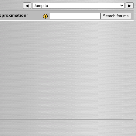
◀
▶
pproximation"