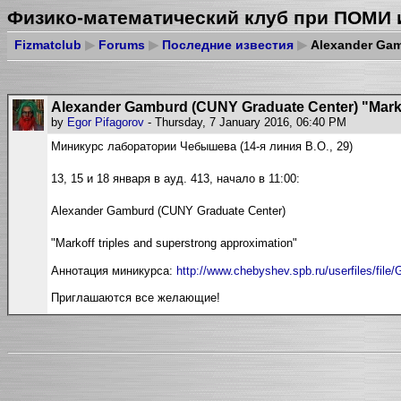
Физико-математический клуб при ПОМИ 
Fizmatclub
▶
Forums
▶
Последние известия
▶
Alexander Gamb
Alexander Gamburd (CUNY Graduate Center) "Markof
by
Egor Pifagorov
- Thursday, 7 January 2016, 06:40 PM
Миникурс лаборатории Чебышева (14-я линия В.О., 29)
13, 15 и 18 января в ауд. 413, начало в 11:00:
Alexander Gamburd (CUNY Graduate Center)
"Markoff triples and superstrong approximation"
Аннотация миникурса:
http://www.chebyshev.spb.ru/userfiles/file
Приглашаются все желающие!