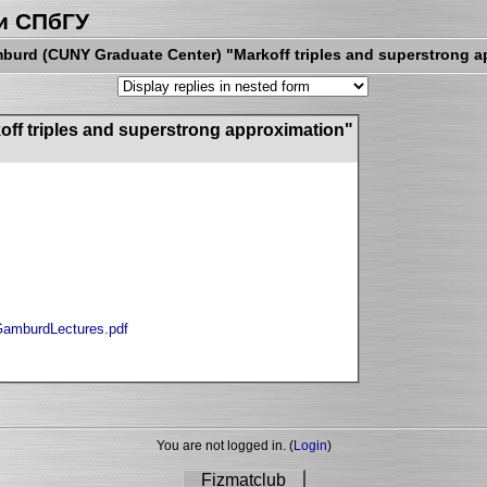
и СПбГУ
urd (CUNY Graduate Center) "Markoff triples and superstrong a
f triples and superstrong approximation"
/GamburdLectures.pdf
You are not logged in. (
Login
)
Fizmatclub