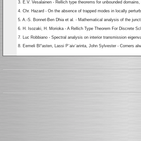
3. E.V. Vesalainen - Rellich type theorems for unbounded domains,
4. Chr. Hazard - On the absence of trapped modes in locally pertu
5. A.-S. Bonnet-Ben Dhia et al. - Mathematical analysis of the junc
6. H. Isozaki, H. Morioka - A Rellich Type Theorem For Discrete Sc
7. Luc Robbiano - Spectral analysis on interior transmission eigenv
8. Eemeli Bl°asten, Lassi P¨aiv¨arinta, John Sylvester - Corners al