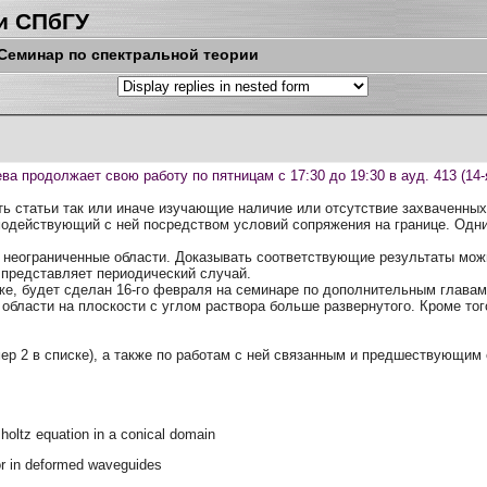
и СПбГУ
Семинар по спектральной теории
ва продолжает свою работу по пятницам с 17:30 до 19:30 в ауд. 413 (14-я
ать статьи так или иначе изучающие наличие или отсутствие захваченны
одействующий с ней посредством условий сопряжения на границе. Одни
еограниченные области. Доказывать соответствующие результаты можно
представляет периодический случай.
же, будет сделан 16-го февраля на семинаре по дополнительным главам 
области на плоскости с углом раствора больше развернутого. Кроме того
мер 2 в списке), а также по работам с ней связанным и предшествующим 
mholtz equation in a conical domain
or in deformed waveguides