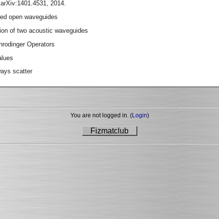
 arXiv:1401.4531, 2014.
rbed open waveguides
tion of two acoustic waveguides
hrodinger Operators
alues
ways scatter
You are not logged in. (
Login
)
Fizmatclub