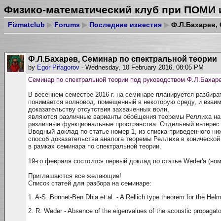
Физико-математический клуб при ПОМИ 
Fizmatclub
▶
Forums
▶
Последние известия
▶
Ф.Л.Бахарев, 
Ф.Л.Бахарев, Семинар по спектральной теории
by
Egor Pifagorov
- Wednesday, 10 February 2016, 08:05 PM
Семинар по спектральной теории под руководством
Ф.Л.Бахаре
В весеннем семестре 2016 г. на семинаре планируется разбир
понимается волновод, помещенный в некоторую среду, и взаим
доказательству отсутствия захваченных волн,
являются различные варианты обобщения теоремы Реллиха на н
различные функциональные пространства. Отдельный интерес 
Вводный доклад по статье номер 1, из списка приведенного ни
способ доказательства аналога теоремы Реллиха в конической 
в рамках семинара по спектральной теории.
19-го февраля состоится первый доклад по статье Weder'a (но
Приглашаются все желающие!
Список статей для разбора на семинаре:
1. A-S. Bonnet-Ben Dhia et al. - A Rellich type theorem for the Hel
2. R. Weder - Absence of the eigenvalues of the acoustic propagat