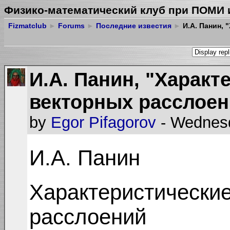
Физико-математический клуб при ПОМИ 
Fizmatclub
►
Forums
►
Последние известия
►
И.А. Панин, 
И.А. Панин, "Характ
векторных расслоен
by
Egor Pifagorov
- Wednesd
И.А. Панин
Характеристические
расслоений