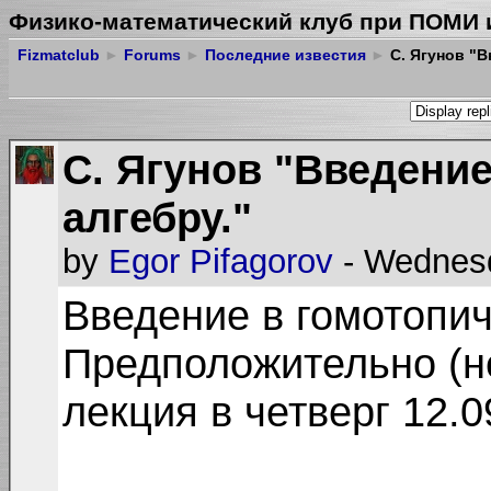
Физико-математический клуб при ПОМИ 
Fizmatclub
►
Forums
►
Последние известия
►
С. Ягунов "В
С. Ягунов "Введени
алгебру."
by
Egor Pifagorov
- Wednesd
Введение в гомотопич
Предположительно (н
лекция в четверг 12.0