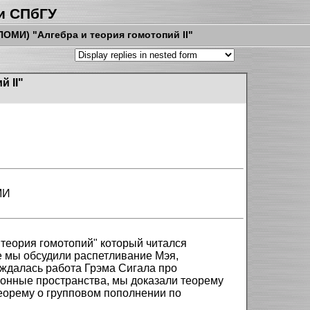
и СПбГУ
ПОМИ) "Алгебра и теория гомотопий II"
 II"
МИ
 теория гомотопий" который читался
е мы обсудили распетливание Мэя,
уждалась работа Грэма Сигала про
онные пространства, мы доказали теорему
теорему о групповом пополнении по