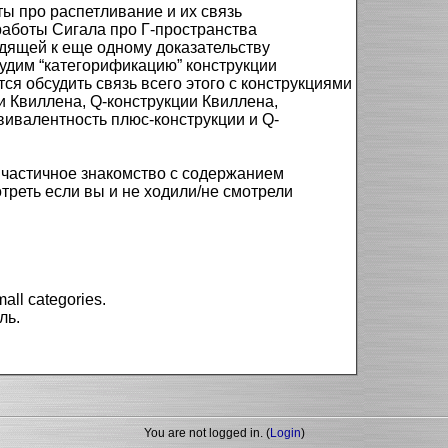
ы про распетливание и их связь
работы Сигала про Γ-пространства
одящей к еще одному доказательству
удим “категорификацию” конструкции
я обсудить связь всего этого с конструкциями
и Квиллена, Q-конструкции Квиллена,
вивалентность плюс-конструкции и Q-
 частичное знакомство с содержанием
треть если вы и не ходили/не смотрели
all categories.
ль.
You are not logged in. (
Login
)