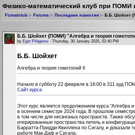
Физико-математический клуб при ПОМИ 
Fizmatclub
▶
Forums
▶
Последние известия
▶
Б.Б. Шойхет (
Б.Б. Шойхет (ПОМИ) "Алгебра и теория гомотопий
by
Egor Pifagorov
- Thursday, 30 January 2025, 02:40 PM
Б.Б. Шойхет
Алгебра и теория гомотопий II
Начало в субботу 22 феврвля в 16:00 в 311 ауд ПО
Сайт курса
Этот курс является продолжением курса “Алгебра и
в осеннем семестре 2024 года. В прошлом семестр
в том числе для несвязных пространств. Также обс
итерированные пространства петель и конфигураци
Барратта-Придди-Квиллена по Сигалу, и доказали 
работе Мак-Даф и Сигала.