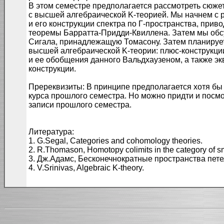
В этом семестре предполагается рассмотреть сюжет
с высшей алгебраической K-теорией. Мы начнем с 
и его конструкции спектра по Γ-пространства, прив
теоремы Барратта-Придди-Квиллена. Затем мы обс
Сигала, принадлежащую Томасону. Затем планируетс
высшей алгебраической K-теории: плюс-конструкци
и ее обобщения данного Вальдхаузеном, а также эк
конструкции.
Пререквизиты: В принципе предполагается хотя бы
курса прошлого семестра. Но можно придти и посмо
записи прошлого семестра.
Литература:
1. G.Segal, Categories and cohomology theories.
2. R.Thomason, Homotopy colimits in the category of sm
3. Дж.Адамс, Бесконечнократные пространства пете
4. V.Srinivas, Algebraic K-theory.