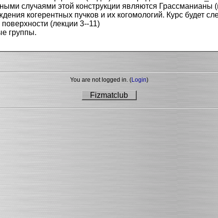
ными случаями этой конструкции являются Грассманианы (на
ения когерентных пучков и их когомологий. Курс будет сле
 поверхности (лекции 3--11)
ые группы.
You are not logged in. (
Login
)
Fizmatclub