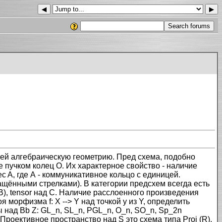
◀
▶
шей алгебраическую геометрию. Пред схема, подобно
 пучком колец O. Их характерное свойство - наличие
ec A, где А - коммуникативное кольцо с единицей.
ащёнными стрелками). В категории предсхем всегда есть
B), tensor над С. Наличие расслоенного произведения
 морфизма f: X --> Y над точкой y из Y, определить
ы над Вb Z: GL_n, SL_n, PGL_n, O_n, SO_n, Sp_2n
Проективное пространство над S это схема типа Proj (R),