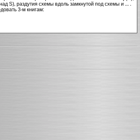
д S), раздутия схемы вдоль замкнутой под схемы и ... .
довать 3-м книгам: