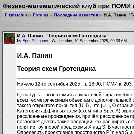
Физико-математический клуб при ПОМИ 
Fizmatclub
▶
Forums
▶
Последние известия
▶
И.А. Панин, "
И.А. Панин, "Теория схем Гротендика"
by
Egor Pifagorov
- Wednesday, 10 September 2025, 09:36 AM
И.А. Панин
Теория схем Гротендика
Начало 12-го сентября 2025 г. в 18.00, ПОМИ к. 20
Цель курса - познакомить слушателей с красивейше
всём геометрическими объектам с дополнительной с
такого открытого покрытия {U_i} , что {U_i, O огран
Категория аффинных схем (схем типа Spec A) эквив
расслоенные произведения, причём расслоенное про
позволяет делать такие операции, как расширить ска
понятие групповой пред схемы Х над S. В частности
Определить проективное пространство P^n над S и о