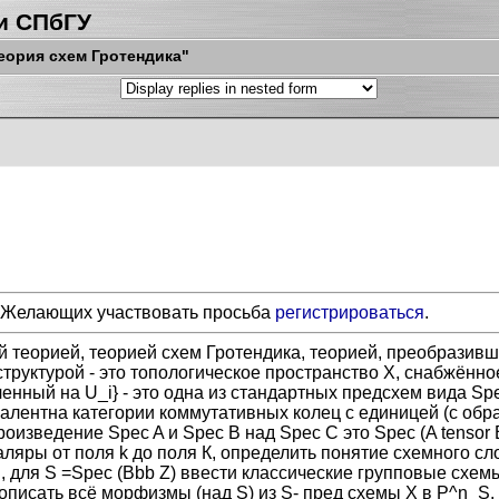
и СПбГУ
Теория схем Гротендика"
3. Желающих участвовать просьба
регистрироваться
.
й теорией, теорией схем Гротендика, теорией, преобразив
труктурой - это топологическое пространство Х, снабжённое
иченный на U_i} - это одна из стандартных предсхем вида Sp
алентна категории коммутативных колец с единицей (с обр
изведение Spec A и Spec B над Spec C это Spec (A tensor 
ляры от поля k до поля К, определить понятие схемного слоя
, для S =Spec (Bbb Z) ввести классические групповые схем
писать всё морфизмы (над S) из S- пред схемы X в P^n_S. 