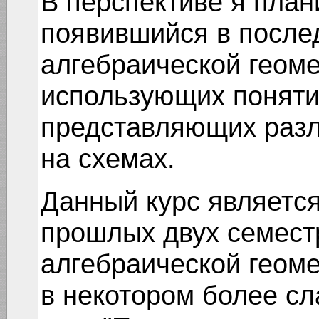
В перспективе я план
появившийся в после
алгебраической геоме
использующих понятия
представляющих разл
на схемах.
Данный курс являетс
прошлых двух семестр
алгебраической геоме
в некотором более сл