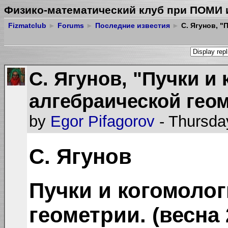
Физико-математический клуб при ПОМИ 
Fizmatclub
►
Forums
►
Последние известия
►
С. Ягунов, "
С. Ягунов, "Пучки и
алгебраической геом
by
Egor Pifagorov
- Thursda
С. Ягунов
Пучки и когомолог
геометрии. (весна 