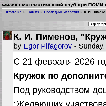
Физико-математический клуб при ПОМИ 
Fizmatclub
►
Forums
►
Последние известия
►
К. И. Пимено
К. И. Пименов, "Кр
by
Egor Pifagorov
- Sunday,
С 21 февраля 2026 го
Кружок по дополнит
Под руководством доц
:Желающих участвов