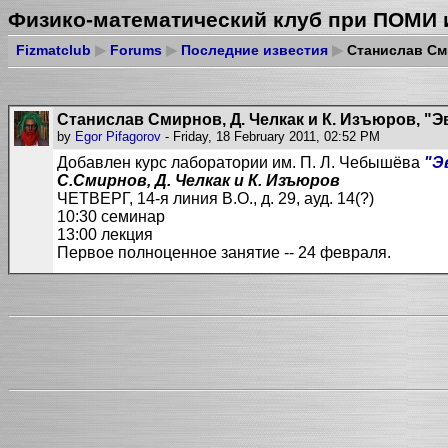
Физико-математический клуб при ПОМИ 
Fizmatclub
▶
Forums
▶
Последние известия
▶
Cтанислав Сми
Cтанислав Смирнов, Д. Челкак и К. Изъюров, 
by
Egor Pifagorov
- Friday, 18 February 2011, 02:52 PM
Добавлен курс лаборатории им. П. Л. Чебышёва
"Э
C.Смирнов, Д. Челкак и К. Изъюров
ЧЕТВЕРГ, 14-я линия В.О., д. 29, ауд. 14(?)
10:30 семинар
13:00 лекция
Первое полноценное занятие -- 24 февраля.