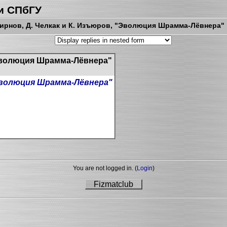
и СПбГУ
рнов, Д. Челкак и К. Изъюров, "Эволюция Шрамма-Лёвнера"
"Эволюция Шрамма-Лёвнера"
волюция Шрамма-Лёвнера"
You are not logged in. (
Login
)
Fizmatclub