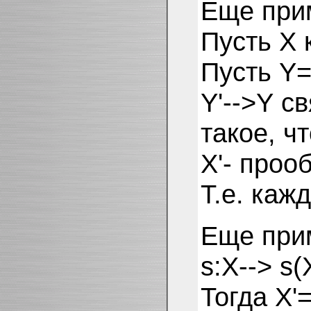
Еще прим
Пусть X 
Пусть Y=
Y'-->Y с
такое, ч
X'- прооб
Т.е. каж
Еще прим
s:X--> s(
Тогда X'