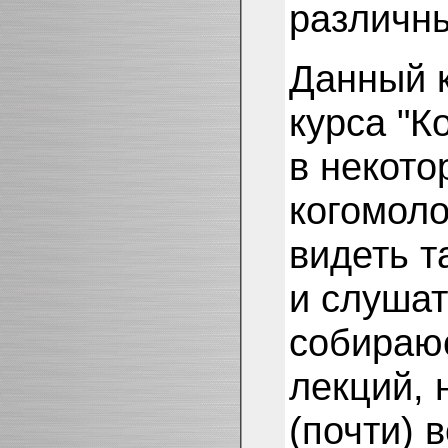
различны
Данный к
курса "К
в некото
когомоло
видеть т
и слушат
собираю
лекций, 
(почти) 