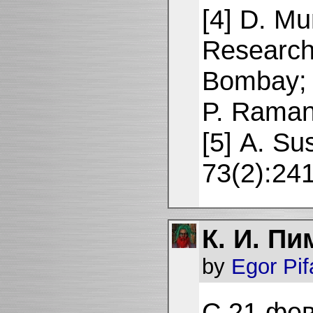
[4] D. Mu
Research 
Bombay; 
P. Ramanu
[5] A. Su
73(2):24
К. И. П
by
Egor Pi
С 21 фев