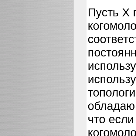
Пусть X 
когомоло
соответс
постоянн
использу
использ
топологи
обладаю
что если
когомоло