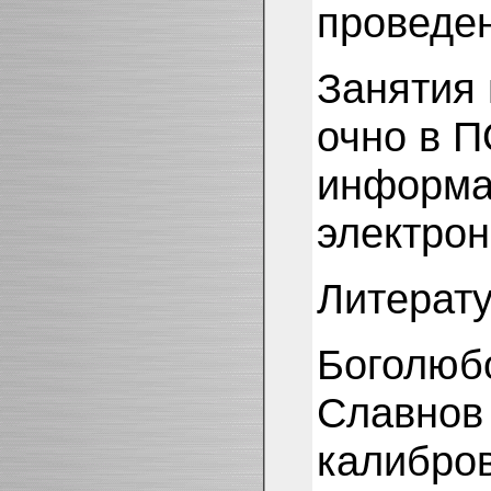
проведе
Занятия 
очно в 
информац
электрон
Литерату
Боголюбо
Славнов 
калибро