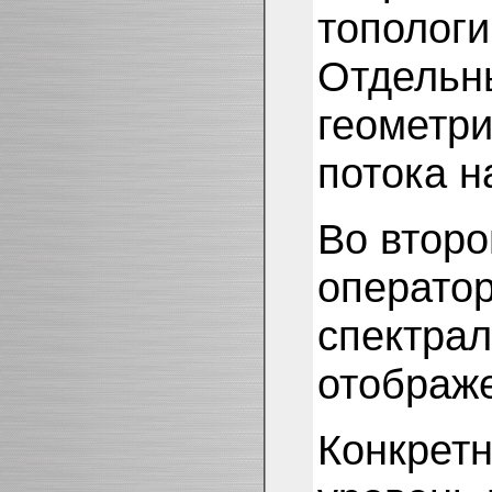
тополог
Отдельны
геометри
потока н
Во второ
оператор
спектрал
отображ
Конкретн