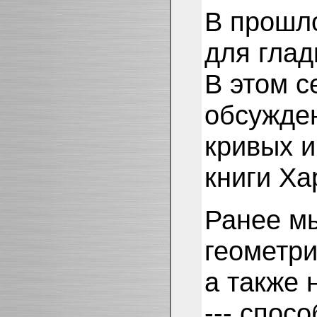
В прошло
для глад
В этом с
обсужден
кривых и
книги Ха
Ранее мы
геометри
а также 
--- спос