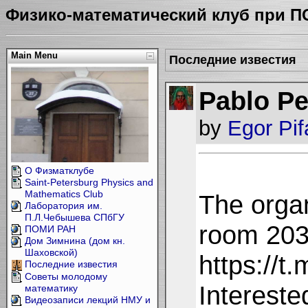
Физико-математический клуб при 
Main Menu
Последние известия
Pablo Pe
by
Egor Pi
О Физматклубе
Saint-Petersburg Physics and
Mathematics Club
The organ
Лаборатория им.
П.Л.Чебышева СПбГУ
room 203 
ПОМИ РАН
Дом Зимнина (дом кн.
Шаховской)
https://
Последние известия
Советы молодому
Intereste
математику
Видеозаписи лекций НМУ и