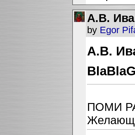
А.В. Ив
by
Egor Pi
А.В. И
BlaBla
ПОМИ РА
Желающи