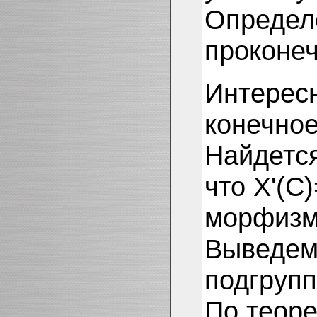
Определе
проконеч
Интересн
конечное
Найдется
что X'(С
морфизм 
Выведем 
подгрупп
По теоре