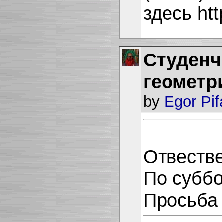
здесь htt
Cтуденч
геометр
by
Egor Pi
Отвестве
По суббо
Просьб