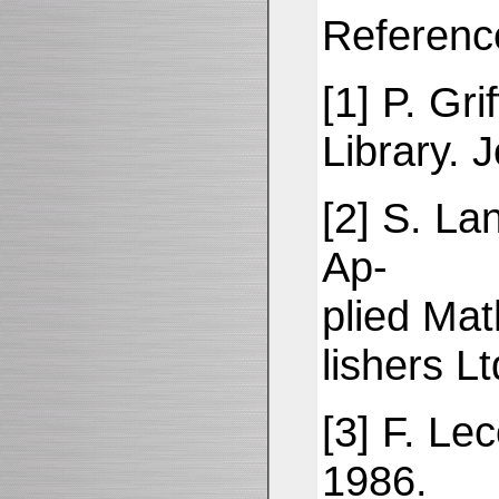
Referenc
[1] P. Gr
Library. 
[2] S. La
Ap-
plied Mat
lishers L
[3] F. Le
1986.