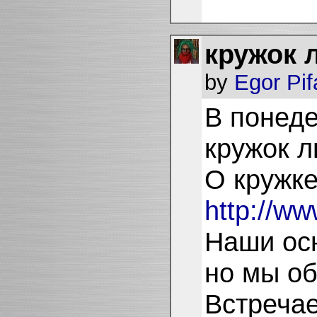
кружок 
by
Egor Pi
В понеде
кружок л
О кружке
http://ww
Наши осн
но мы об
Встречае