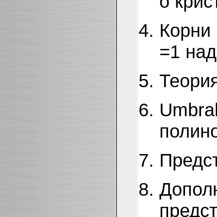
о крис
Корни 
=1 над
Теори
Umbral
полин
Предст
Дополн
предст