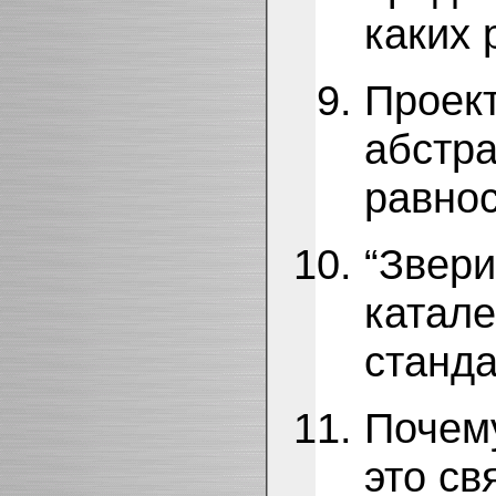
каких 
Проект
абстра
равно
“Звери
катале
станда
Почему
это св