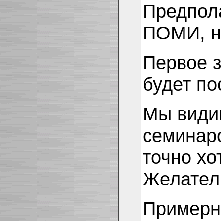
Предпола
ПОМИ, на
Первое з
будет по
Мы видим
семинаро
точно хо
Желатель
Примерн