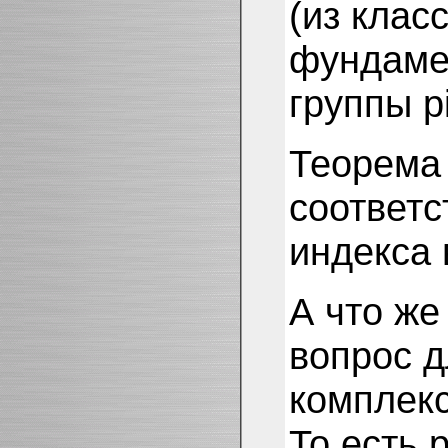
(из клас
фундаме
группы p
Теорема 
соответс
индекса в
А что же
вопрос д
комплекс
То есть 