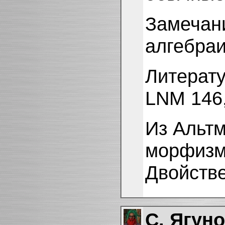
Замечани
алгебраи
Литератур
LNM 146
Из Альт
морфизм
Двойстве
С. Ягун