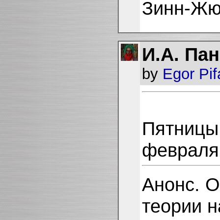
Зинн-Жюс
И.А. Па
by
Egor Pi
Пятницы
февраля
Анонс. О
теории 