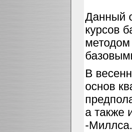
Данный с
курсов б
методом 
базовыми
В весенн
основ кв
предпола
а также 
-Миллса.