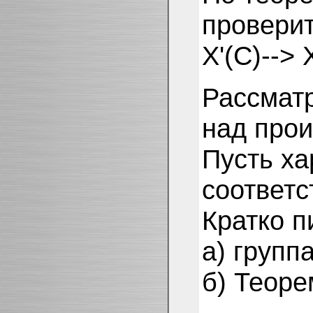
проверит
X'(С)--> 
Рассматр
над про
Пусть ха
соответ
Кратко п
а) группа
б) Теоре