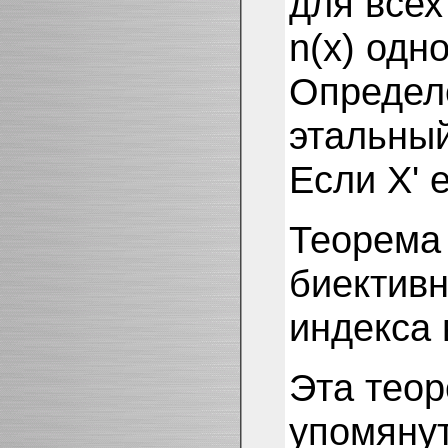
для всех
n(x) одн
Определе
этальный
Если X' 
Теорема 
биективн
индекса 
Эта теор
упомянут