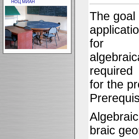
НОЦ МИАН
The goal 
applicati
for
algebraic
required
for the pr
Prerequis
Algebraic
braic geo