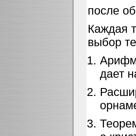
после об
Каждая т
выбор те
Арифме
дает н
Расшир
орнам
Теорем