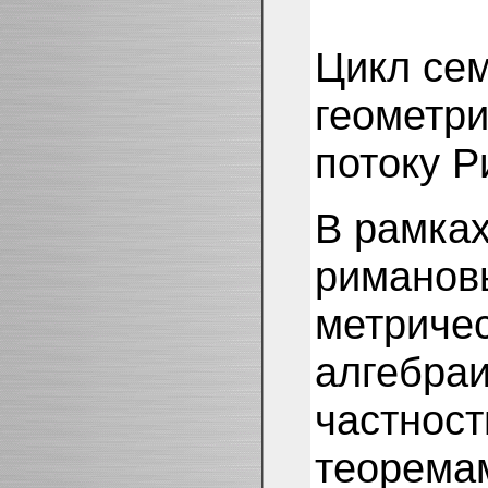
Цикл сем
геометр
потоку Р
В рамках
риманов
метричес
алгебраи
частност
теоремам